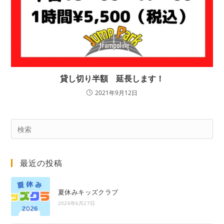
貸し切り半額 延長します！
2021年9月12日
Pre
Es
to
最近の投稿
clo
the
sea
夏休みキッズクラブ
pan
2026年6月27日