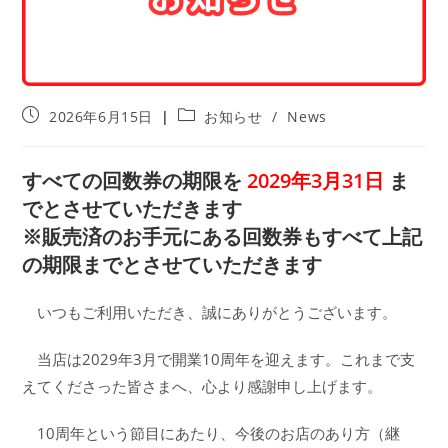
投
投
2026年6月15日
お知らせ
/
News
稿
稿
公
カ
開
テ
すべての回数券の期限を
2029年3月31日
ま
日:
ゴ
でとさせていただきます
リ
ー:
※販売済のお手元にある回数券もすべて上記
の期限までとさせていただきます
いつもご利用いただき、誠にありがとうございます。
当店は2029年3月で開業10周年を迎えます。これまで支
えてくださった皆さまへ、心より感謝申し上げます。
10周年という節目にあたり、今後のお店のあり方（継