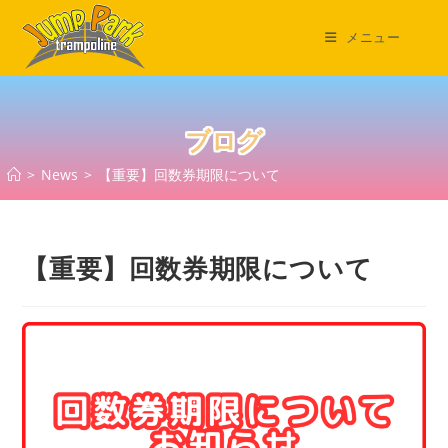
コ
ン
メニュー
テ
ン
ツ
へ
ブログ
ス
>
News
>
【重要】回数券期限について
キ
ッ
プ
【重要】回数券期限について