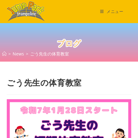
コ
ン
メニュー
テ
ン
ツ
へ
ブログ
ス
>
News
>
ごう先生の体育教室
キ
ッ
プ
ごう先生の体育教室