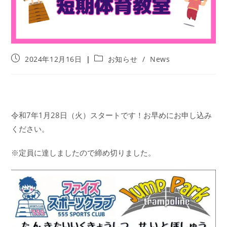
投
投
2024年12月16日
お知らせ
/
News
稿
稿
公
カ
開
テ
日:
ゴ
リ
令和7年1月28日（火）スタートです！お早めにお申し込み
ー:
ください。
※定員に達しましたので締め切りました。