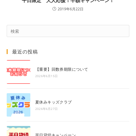
平日限定 大人応援！半額キャンペーン！
2019年6月22日
Pre
Es
to
最近の投稿
clo
the
sea
【重要】回数券期限について
pan
2026年6月15日
夏休みキッズクラブ
2026年6月27日
平日貸切キャンペーン