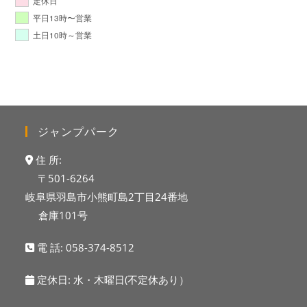
定休日
平日13時〜営業
土日10時～営業
ジャンプパーク
住 所:
〒501-6264
岐阜県羽島市小熊町島2丁目24番地
倉庫101号
電 話:
058-374-8512
定休日: 水・木曜日(不定休あり）