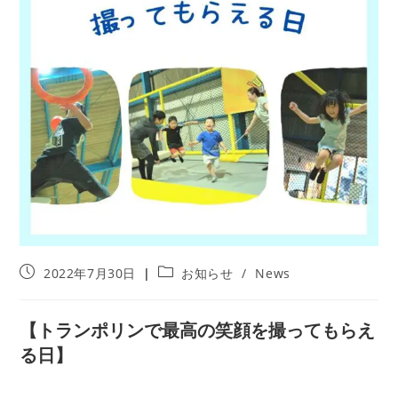
投
投
2022年7月30日
お知らせ
/
News
稿
稿
公
カ
開
テ
【トランポリンで最高の笑顔を撮ってもらえ
日:
ゴ
る日】
リ
ー: