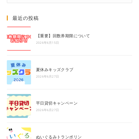
Es
to
最近の投稿
clo
the
sea
【重要】回数券期限について
pan
2026年6月15日
夏休みキッズクラブ
2026年6月27日
平日貸切キャンペーン
2026年6月27日
ぬいぐるみトランポリン