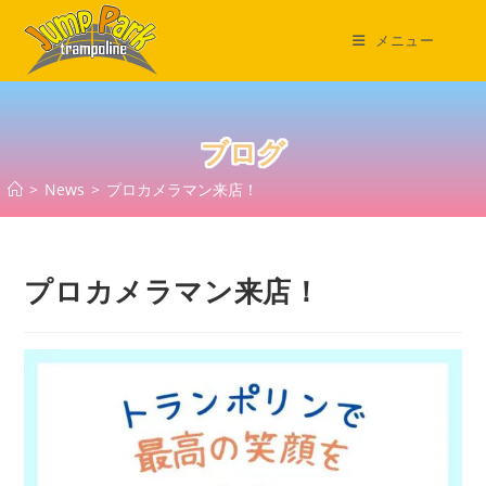
コ
ン
メニュー
テ
ン
ツ
へ
ブログ
ス
>
News
>
プロカメラマン来店！
キ
ッ
プ
プロカメラマン来店！