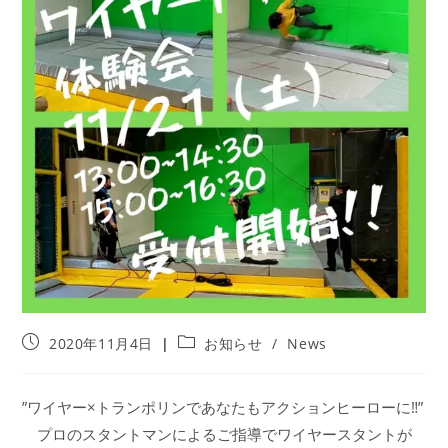
投
投
2020年11月4日
お知らせ
/
News
稿
稿
公
カ
開
テ
”ワイヤー×トランポリンであなたもアクションヒーローに‼”
日:
ゴ
プロのスタントマンによるご指導でワイヤースタントが
リ