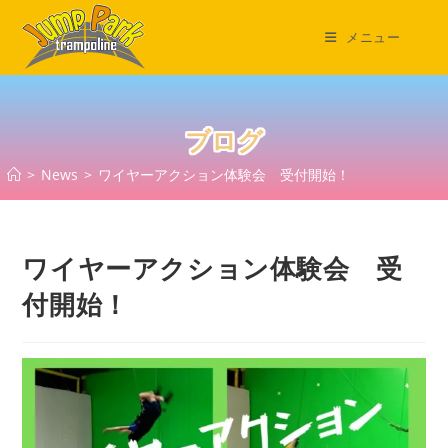
コ
ン
メニュー
テ
ン
ツ
へ
ブログ
ス
>
News
>
ワイヤーアクション体験会 受付開始！
キ
ッ
プ
ワイヤーアクション体験会 受
付開始！