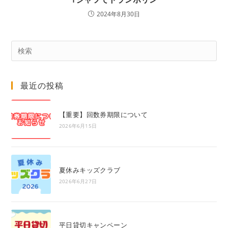
2024年8月30日
Pre
Es
to
最近の投稿
clo
the
sea
【重要】回数券期限について
pan
2026年6月15日
夏休みキッズクラブ
2026年6月27日
平日貸切キャンペーン