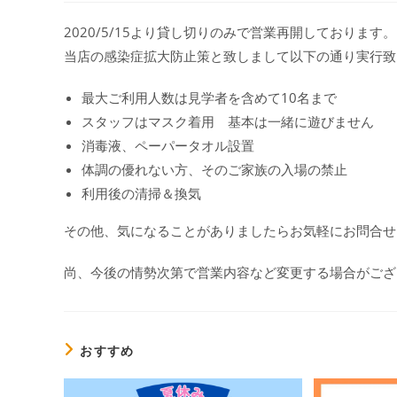
公
カ
開
テ
2020/5/15より貸し切りのみで営業再開しております。
日:
ゴ
当店の感染症拡大防止策と致しまして以下の通り実行致
リ
ー:
最大ご利用人数は見学者を含めて10名まで
スタッフはマスク着用 基本は一緒に遊びません
消毒液、ペーパータオル設置
体調の優れない方、そのご家族の入場の禁止
利用後の清掃＆換気
その他、気になることがありましたらお気軽にお問合せ
尚、今後の情勢次第で営業内容など変更する場合がござ
おすすめ