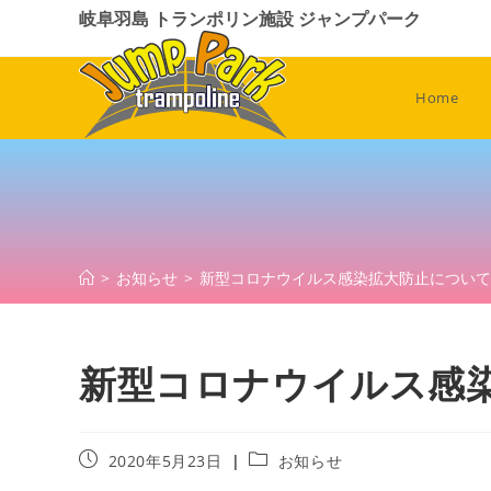
コ
岐阜羽島 トランポリン施設 ジャンプパーク
ン
テ
ン
Home
ツ
へ
ス
キ
ッ
プ
>
お知らせ
>
新型コロナウイルス感染拡大防止について
新型コロナウイルス感
投
投
2020年5月23日
お知らせ
稿
稿