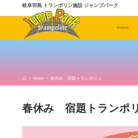
コ
岐阜羽島 トランポリン施設 ジャンプパーク
ン
テ
ン
Home
ツ
へ
ス
キ
ッ
プ
>
News
>
春休み 宿題トランポリン
春休み 宿題トランポ