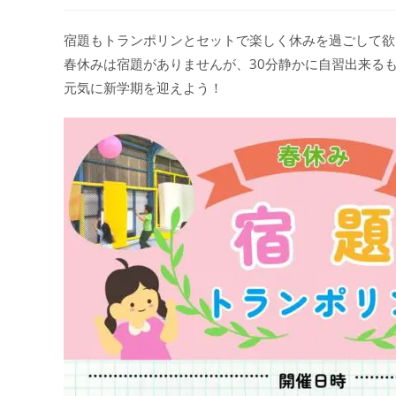
公
カ
開
テ
宿題もトランポリンとセットで楽しく休みを過ごして欲
日:
ゴ
春休みは宿題がありませんが、30分静かに自習出来る
リ
ー:
元気に新学期を迎えよう！