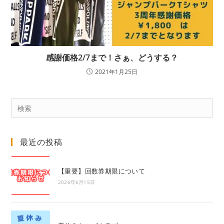
感謝価格2/7まで！さぁ、どうする？
2021年1月25日
Pre
Es
to
最近の投稿
clo
the
sea
【重要】回数券期限について
pan
2026年6月15日