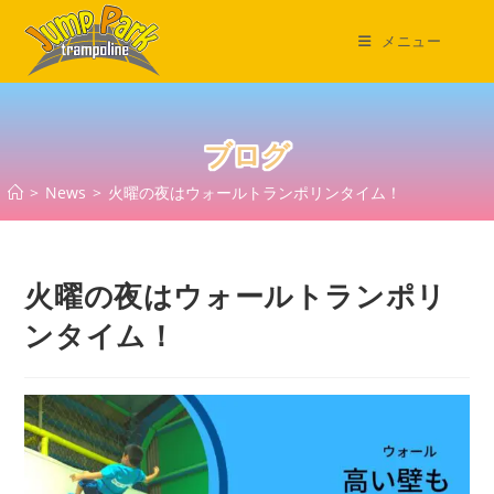
コ
ン
メニュー
テ
ン
ツ
へ
ブログ
ス
>
News
>
火曜の夜はウォールトランポリンタイム！
キ
ッ
プ
火曜の夜はウォールトランポリ
ンタイム！