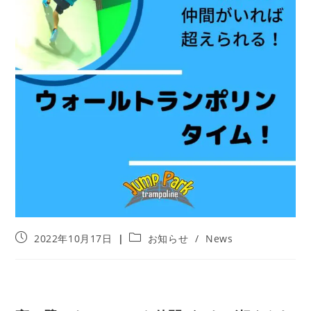
投
投
2022年10月17日
お知らせ
/
News
稿
稿
公
カ
開
テ
日:
ゴ
リ