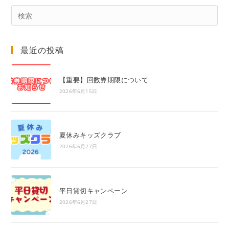
Pre
Es
to
最近の投稿
clo
the
sea
【重要】回数券期限について
pan
2026年6月15日
夏休みキッズクラブ
2026年6月27日
平日貸切キャンペーン
2026年6月27日