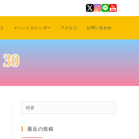
ス
イベントカレンダー
アクセス
お問い合わせ
30
Press
Escape
to
最近の投稿
close
the