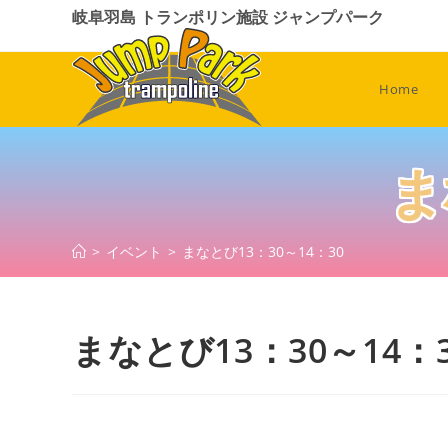
コ
岐阜羽島 トランポリン施設 ジャンプパーク
ン
テ
ン
Home
ツ
へ
ス
ま
キ
ッ
プ
>
イベント
>
まなとび13：30～14：30
まなとび13：30～14：