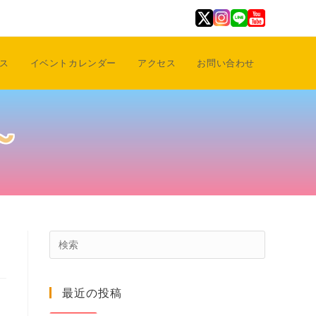
ス
イベントカレンダー
アクセス
お問い合わせ
～
Press
Escape
to
最近の投稿
close
the