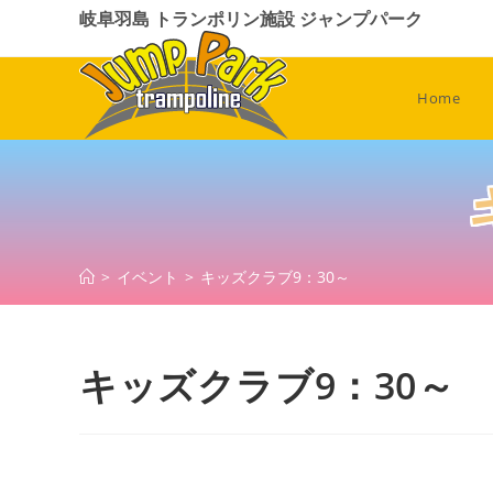
コ
岐阜羽島 トランポリン施設 ジャンプパーク
ン
テ
ン
Home
ツ
へ
ス
キ
ッ
プ
>
イベント
>
キッズクラブ9：30～
キッズクラブ9：30～