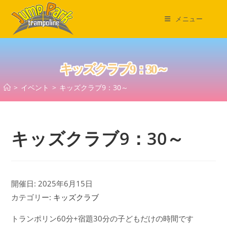
コ
ン
メニュー
テ
ン
ツ
キッズクラブ9：30～
へ
ス
>
イベント
>
キッズクラブ9：30～
キ
ッ
プ
キッズクラブ9：30～
開催日: 2025年6月15日
カテゴリー:
キッズクラブ
トランポリン60分+宿題30分の子どもだけの時間です