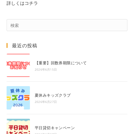
詳しくはコチラ
Pre
Es
to
最近の投稿
clo
the
sea
【重要】回数券期限について
pan
2026年6月15日
夏休みキッズクラブ
2026年6月27日
平日貸切キャンペーン