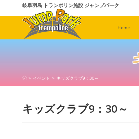
コ
岐阜羽島 トランポリン施設 ジャンプパーク
ン
テ
ン
Home
ツ
へ
ス
キ
ッ
プ
>
イベント
>
キッズクラブ9：30～
キッズクラブ9：30～