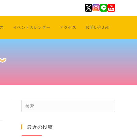
ス
イベントカレンダー
アクセス
お問い合わせ
～
Press
Escape
to
最近の投稿
close
the