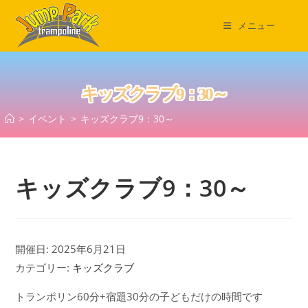
コ
ン
メニュー
テ
ン
ツ
キッズクラブ9：30～
へ
ス
>
イベント
>
キッズクラブ9：30～
キ
ッ
プ
キッズクラブ9：30～
開催日: 2025年6月21日
カテゴリー:
キッズクラブ
トランポリン60分+宿題30分の子どもだけの時間です