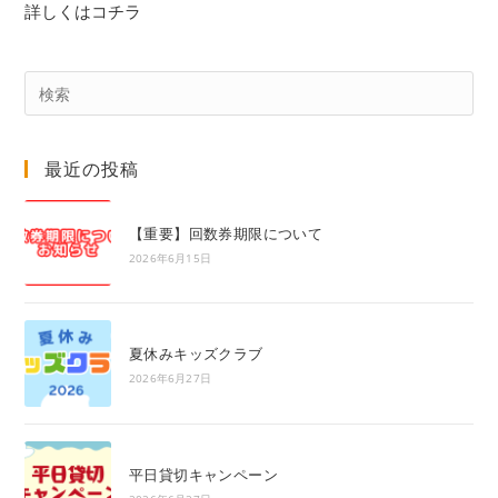
詳しくはコチラ
Pre
Es
to
最近の投稿
clo
the
sea
【重要】回数券期限について
pan
2026年6月15日
夏休みキッズクラブ
2026年6月27日
平日貸切キャンペーン