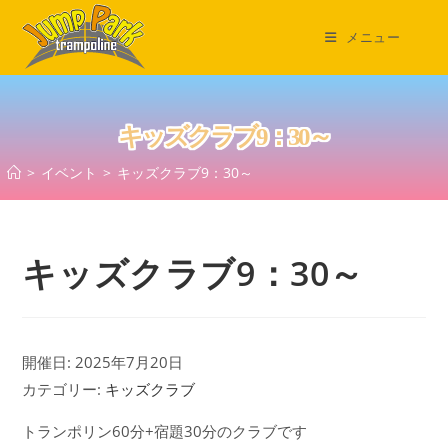
コ
ン
メニュー
テ
ン
ツ
キッズクラブ9：30～
へ
ス
>
イベント
>
キッズクラブ9：30～
キ
ッ
プ
キッズクラブ9：30～
開催日: 2025年7月20日
カテゴリー:
キッズクラブ
トランポリン60分+宿題30分のクラブです