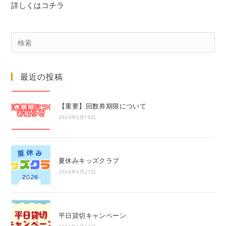
詳しくはコチラ
Pre
Es
to
最近の投稿
clo
the
sea
【重要】回数券期限について
pan
2026年6月15日
夏休みキッズクラブ
2026年6月27日
平日貸切キャンペーン