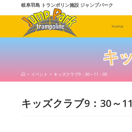
コ
岐阜羽島 トランポリン施設 ジャンプパーク
ン
テ
ン
Home
ツ
へ
ス
キッ
キ
ッ
プ
>
イベント
>
キッズクラブ9：30～11：00
キッズクラブ9：30～11