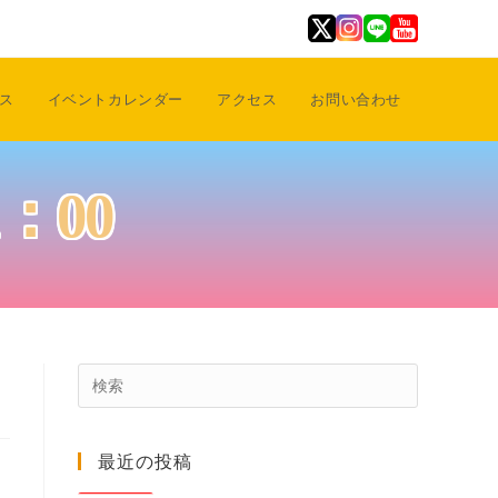
ス
イベントカレンダー
アクセス
お問い合わせ
：00
Press
Escape
to
最近の投稿
close
the