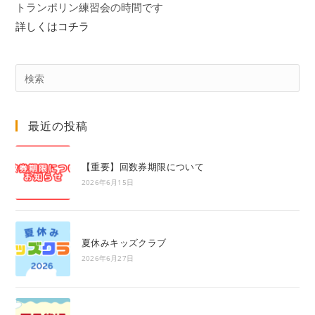
トランポリン練習会の時間です
詳しくはコチラ
Pre
Es
to
最近の投稿
clo
the
sea
【重要】回数券期限について
pan
2026年6月15日
夏休みキッズクラブ
2026年6月27日