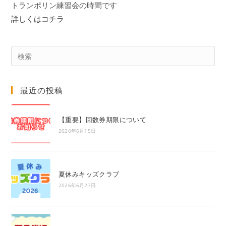
トランポリン練習会の時間です
詳しくはコチラ
Pre
Es
to
最近の投稿
clo
the
sea
【重要】回数券期限について
pan
2026年6月15日
夏休みキッズクラブ
2026年6月27日