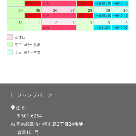
貸切11：00～12：00
休み
貸切11：00～13：00
一般10：00～19：00
一般10：00～19
24
25
26
27
28
29
30
貸切11：00～13：00
休み
貸切11：00～12：00
一般10：00～19：00
一般10：00～19
31
1
2
3
4
5
6
休み
一般11:00～19:00
一般10:00～19:
定休日
平日13時〜営業
土日10時～営業
ジャンプパーク
住 所:
〒501-6264
岐阜県羽島市小熊町島2丁目24番地
倉庫101号