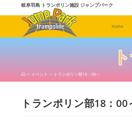
コ
岐阜羽島 トランポリン施設 ジャンプパーク
ン
テ
ン
Home
ツ
へ
ス
ト
キ
ッ
プ
>
イベント
>
トランポリン部18：00～
トランポリン部18：00