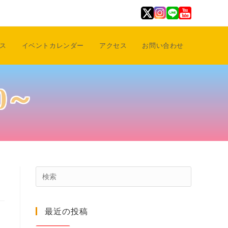
ス
イベントカレンダー
アクセス
お問い合わせ
0～
Press
Escape
to
最近の投稿
close
the