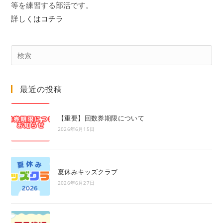
等を練習する部活です。
詳しくはコチラ
Pre
Es
to
最近の投稿
clo
the
sea
【重要】回数券期限について
pan
2026年6月15日
夏休みキッズクラブ
2026年6月27日