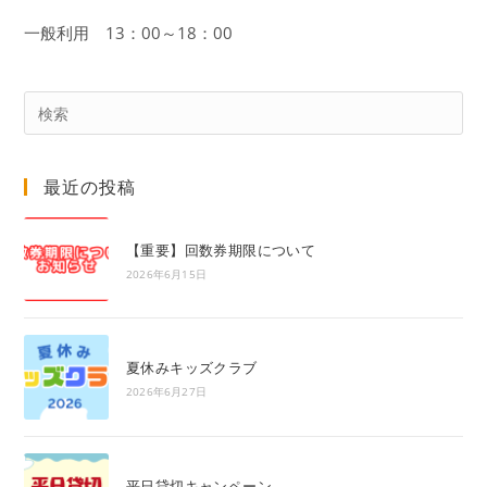
一般利用 13：00～18：00
Pre
Es
to
最近の投稿
clo
the
sea
【重要】回数券期限について
pan
2026年6月15日
夏休みキッズクラブ
2026年6月27日
平日貸切キャンペーン