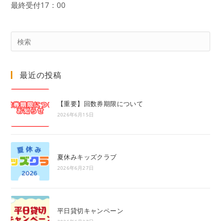
最終受付17：00
Pre
Es
to
最近の投稿
clo
the
sea
【重要】回数券期限について
pan
2026年6月15日
夏休みキッズクラブ
2026年6月27日
平日貸切キャンペーン