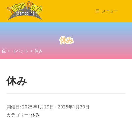
コ
ン
メニュー
テ
ン
ツ
休み
へ
ス
>
イベント
>
休み
キ
ッ
プ
休み
開催日: 2025年1月29日 - 2025年1月30日
カテゴリー:
休み