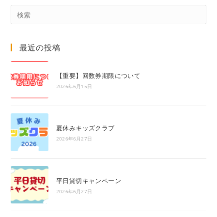
Pre
Es
to
最近の投稿
clo
the
sea
【重要】回数券期限について
pan
2026年6月15日
夏休みキッズクラブ
2026年6月27日
平日貸切キャンペーン
2026年6月27日