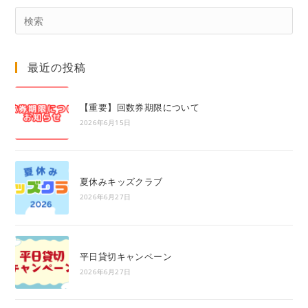
Pre
Es
to
最近の投稿
clo
the
sea
【重要】回数券期限について
pan
2026年6月15日
夏休みキッズクラブ
2026年6月27日
平日貸切キャンペーン
2026年6月27日