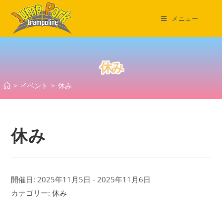
コ
ン
メニュー
テ
ン
ツ
休み
へ
ス
>
イベント
>
休み
キ
ッ
プ
休み
開催日: 2025年11月5日 - 2025年11月6日
カテゴリー:
休み