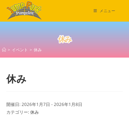
コ
ン
メニュー
テ
ン
ツ
休み
へ
ス
>
イベント
>
休み
キ
ッ
プ
休み
開催日: 2026年1月7日 - 2026年1月8日
カテゴリー:
休み