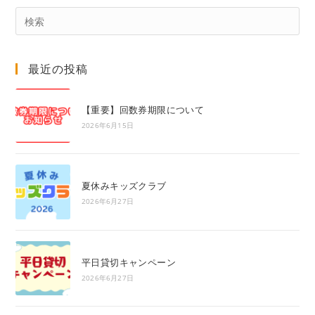
Pre
Es
to
最近の投稿
clo
the
sea
【重要】回数券期限について
pan
2026年6月15日
夏休みキッズクラブ
2026年6月27日
平日貸切キャンペーン
2026年6月27日