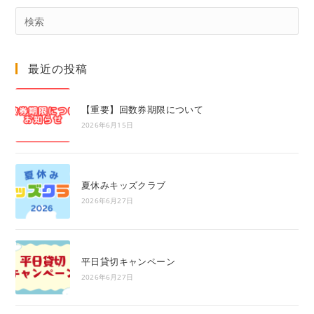
Pre
Es
to
最近の投稿
clo
the
sea
【重要】回数券期限について
pan
2026年6月15日
夏休みキッズクラブ
2026年6月27日
平日貸切キャンペーン
2026年6月27日