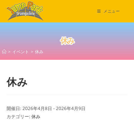
コ
ン
メニュー
テ
ン
ツ
休み
へ
ス
>
イベント
>
休み
キ
ッ
プ
休み
開催日: 2026年4月8日 - 2026年4月9日
カテゴリー:
休み