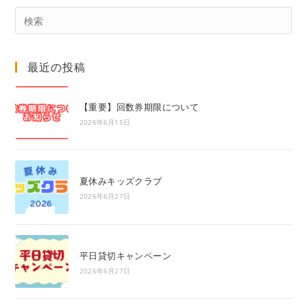
Pre
Es
to
最近の投稿
clo
the
sea
【重要】回数券期限について
pan
2026年6月15日
夏休みキッズクラブ
2026年6月27日
平日貸切キャンペーン
2026年6月27日