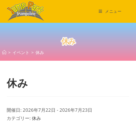
コ
ン
メニュー
テ
ン
ツ
休み
へ
ス
>
イベント
>
休み
キ
ッ
プ
休み
開催日: 2026年7月22日 - 2026年7月23日
カテゴリー:
休み