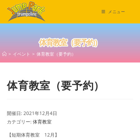
コ
ン
メニュー
テ
ン
ツ
体育教室（要予約）
へ
ス
>
イベント
>
体育教室（要予約）
キ
ッ
プ
体育教室（要予約）
開催日: 2021年12月4日
カテゴリー:
体育教室
【短期体育教室 12月】