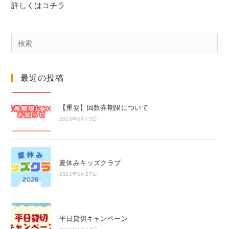
詳しくはコチラ
Pre
Es
to
最近の投稿
clo
the
sea
【重要】回数券期限について
pan
2026年6月15日
夏休みキッズクラブ
2026年6月27日
平日貸切キャンペーン