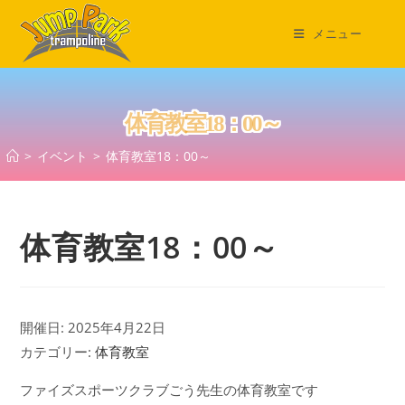
コ
ン
メニュー
テ
ン
ツ
体育教室18：00～
へ
ス
>
イベント
>
体育教室18：00～
キ
ッ
プ
体育教室18：00～
開催日: 2025年4月22日
カテゴリー:
体育教室
ファイズスポーツクラブごう先生の体育教室です