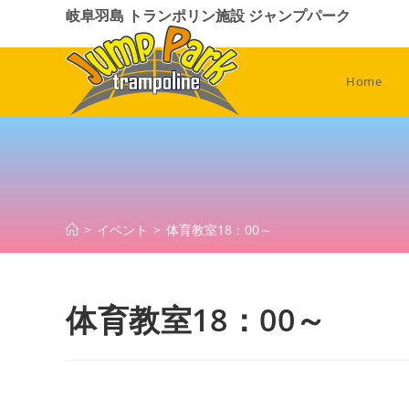
コ
岐阜羽島 トランポリン施設 ジャンプパーク
ン
テ
ン
Home
ツ
へ
ス
キ
ッ
プ
>
イベント
>
体育教室18：00～
体育教室18：00～