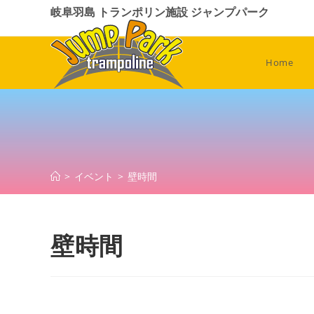
コ
岐阜羽島 トランポリン施設 ジャンプパーク
ン
テ
ン
Home
ツ
へ
ス
キ
ッ
プ
>
イベント
>
壁時間
壁時間