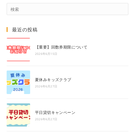
Pre
Es
to
最近の投稿
clo
the
sea
【重要】回数券期限について
pan
2026年6月15日
夏休みキッズクラブ
2026年6月27日
平日貸切キャンペーン
2026年6月27日