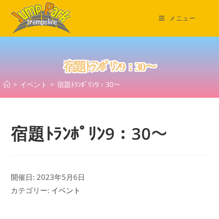
コ
ン
メニュー
テ
ン
ツ
宿題ﾄﾗﾝﾎﾟﾘﾝ9：30～
へ
ス
>
イベント
>
宿題ﾄﾗﾝﾎﾟﾘﾝ9：30～
キ
ッ
プ
宿題ﾄﾗﾝﾎﾟﾘﾝ9：30～
開催日: 2023年5月6日
カテゴリー:
イベント