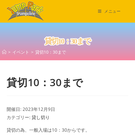
コ
ン
メニュー
テ
ン
ツ
貸切10：30まで
へ
ス
>
イベント
>
貸切10：30まで
キ
ッ
プ
貸切10：30まで
開催日: 2023年12月9日
カテゴリー:
貸し切り
貸切の為、一般入場は10：30からです。