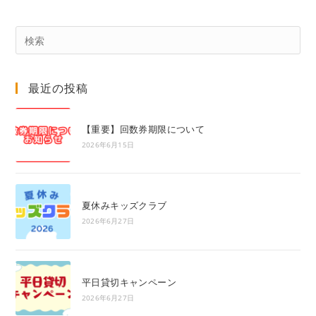
Pre
Es
to
最近の投稿
clo
the
sea
【重要】回数券期限について
pan
2026年6月15日
夏休みキッズクラブ
2026年6月27日
平日貸切キャンペーン
2026年6月27日