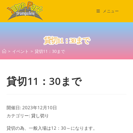
コ
ン
メニュー
テ
ン
ツ
貸切11：30まで
へ
ス
>
イベント
>
貸切11：30まで
キ
ッ
プ
貸切11：30まで
開催日: 2023年12月10日
カテゴリー:
貸し切り
貸切の為、一般入場は12：30～になります。