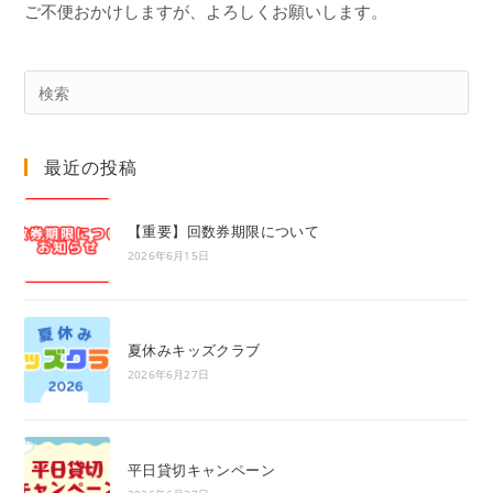
ご不便おかけしますが、よろしくお願いします。
Pre
Es
to
最近の投稿
clo
the
sea
【重要】回数券期限について
pan
2026年6月15日
夏休みキッズクラブ
2026年6月27日
平日貸切キャンペーン