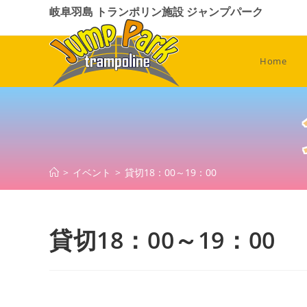
コ
岐阜羽島 トランポリン施設 ジャンプパーク
ン
テ
ン
Home
ツ
へ
ス
キ
ッ
プ
>
イベント
>
貸切18：00～19：00
貸切18：00～19：00