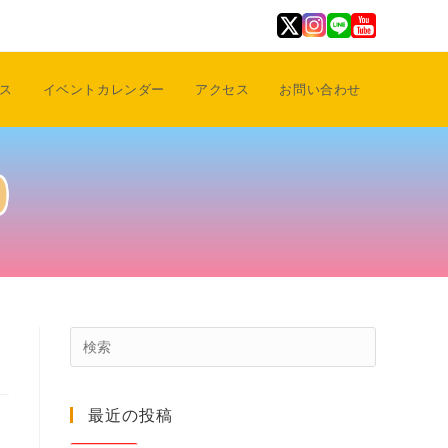
ス
イベントカレンダー
アクセス
お問い合わせ
0
Press
Escape
to
最近の投稿
close
the