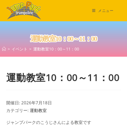
コ
ン
メニュー
テ
ン
ツ
運動教室10：00～11：00
へ
ス
>
イベント
>
運動教室10：00～11：00
キ
ッ
プ
運動教室10：00～11：00
開催日: 2026年7月18日
カテゴリー:
運動教室
ジャンプパークのこうじさんによる教室です