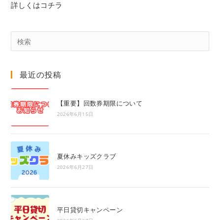
詳しくはコチラ
Pre
Es
to
最近の投稿
clo
the
sea
【重要】回数券期限について
pan
2026年6月15日
夏休みキッズクラブ
2026年6月27日
平日貸切キャンペーン