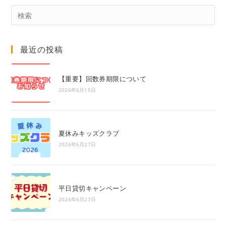
Pre
Es
to
最近の投稿
clo
the
sea
【重要】回数券期限について
pan
2026年6月15日
夏休みキッズクラブ
2026年6月27日
平日貸切キャンペーン
2026年6月27日