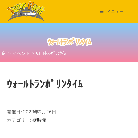
コ
ン
メニュー
テ
ン
ツ
ｳｫｰﾙﾄﾗﾝﾎﾟﾘﾝﾀｲﾑ
へ
ス
>
イベント
>
ｳｫｰﾙﾄﾗﾝﾎﾟﾘﾝﾀｲﾑ
キ
ッ
プ
ｳｫｰﾙﾄﾗﾝﾎﾟﾘﾝﾀｲﾑ
開催日: 2023年9月26日
カテゴリー:
壁時間