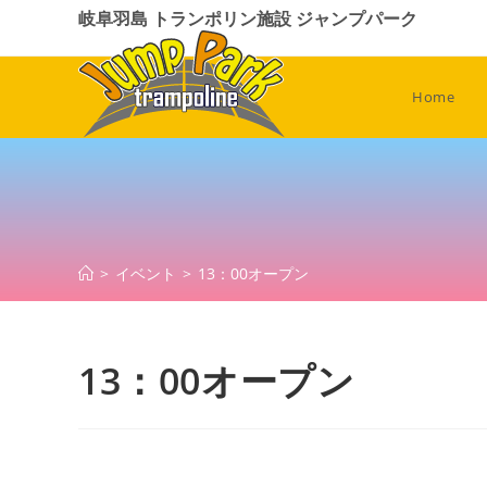
コ
岐阜羽島 トランポリン施設 ジャンプパーク
ン
テ
ン
Home
ツ
へ
ス
キ
ッ
プ
>
イベント
>
13：00オープン
13：00オープン