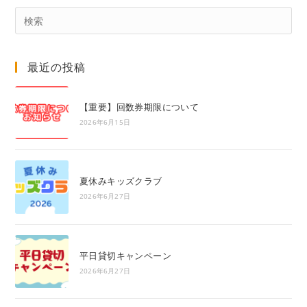
Pre
Es
to
最近の投稿
clo
the
sea
【重要】回数券期限について
pan
2026年6月15日
夏休みキッズクラブ
2026年6月27日
平日貸切キャンペーン
2026年6月27日