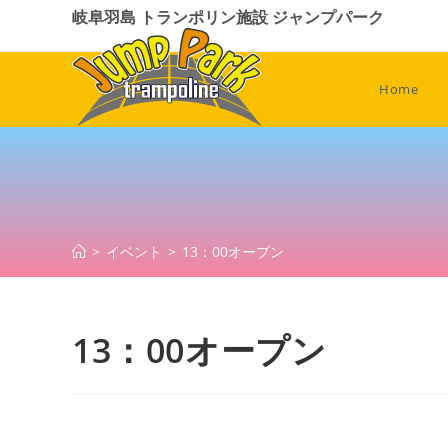
コ
岐阜羽島 トランポリン施設 ジャンプパーク
ン
テ
ン
Home
ツ
へ
ス
キ
ッ
プ
>
イベント
>
13：00オープン
13：00オープン