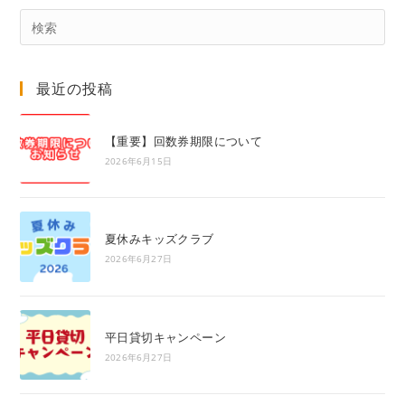
Pre
Es
to
最近の投稿
clo
the
sea
【重要】回数券期限について
pan
2026年6月15日
夏休みキッズクラブ
2026年6月27日
平日貸切キャンペーン
2026年6月27日