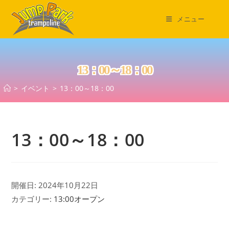
コ
ン
メニュー
テ
ン
ツ
13：00～18：00
へ
ス
>
イベント
>
13：00～18：00
キ
ッ
プ
13：00～18：00
開催日: 2024年10月22日
カテゴリー:
13:00オープン