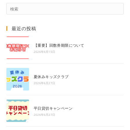
Pre
Es
to
最近の投稿
clo
the
sea
【重要】回数券期限について
pan
2026年6月15日
夏休みキッズクラブ
2026年6月27日
平日貸切キャンペーン
2026年6月27日