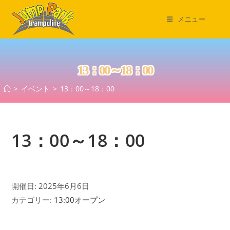
コ
ン
メニュー
テ
ン
ツ
13：00～18：00
へ
ス
>
イベント
>
13：00～18：00
キ
ッ
プ
13：00～18：00
開催日: 2025年6月6日
カテゴリー:
13:00オープン