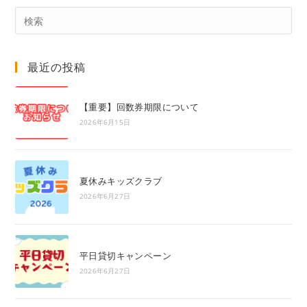
Pre
Es
to
最近の投稿
clo
the
sea
【重要】回数券期限について
pan
2026年6月15日
夏休みキッズクラブ
2026年6月27日
平日貸切キャンペーン
2026年6月27日