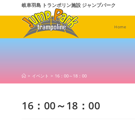
コ
岐阜羽島 トランポリン施設 ジャンプパーク
ン
テ
ン
Home
ツ
へ
ス
キ
ッ
プ
>
イベント
>
16：00～18：00
16：00～18：00