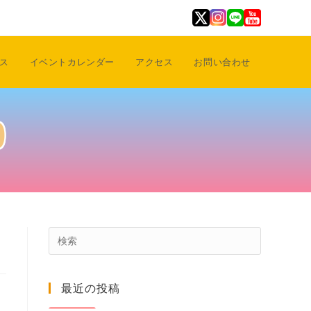
ス
イベントカレンダー
アクセス
お問い合わせ
0
Press
Escape
to
最近の投稿
close
the