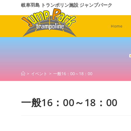
コ
岐阜羽島 トランポリン施設 ジャンプパーク
ン
テ
ン
Home
ツ
へ
ス
キ
ッ
プ
>
イベント
>
一般16：00～18：00
一般16：00～18：00