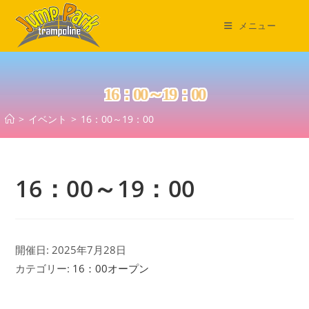
コ
ン
メニュー
テ
ン
ツ
16：00～19：00
へ
ス
>
イベント
>
16：00～19：00
キ
ッ
プ
16：00～19：00
開催日: 2025年7月28日
カテゴリー:
16：00オープン