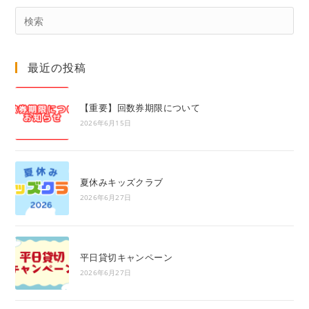
Pre
Es
to
最近の投稿
clo
the
sea
【重要】回数券期限について
pan
2026年6月15日
夏休みキッズクラブ
2026年6月27日
平日貸切キャンペーン
2026年6月27日