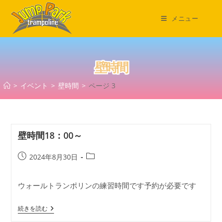
コ
ン
メニュー
テ
ン
ツ
壁時間
へ
ス
>
イベント
>
壁時間
>
ページ 3
キ
ッ
プ
壁時間18：00～
投
投
2024年8月30日
稿
稿
公
カ
ウォールトランポリンの練習時間です予約が必要です
開
テ
日:
ゴ
壁
リ
続きを読む
時
ー: