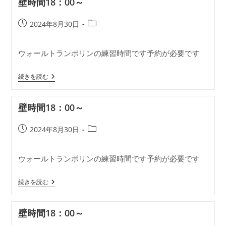
壁時間18：00～
00
～
投
投
2024年8月30日
稿
稿
公
カ
ウォールトランポリンの練習時間です予約が必要です
開
テ
日:
ゴ
壁
リ
続きを読む
時
ー:
間
18：
壁時間18：00～
00
～
投
投
2024年8月30日
稿
稿
公
カ
ウォールトランポリンの練習時間です予約が必要です
開
テ
日:
ゴ
壁
リ
続きを読む
時
ー:
間
18：
壁時間18：00～
00
～