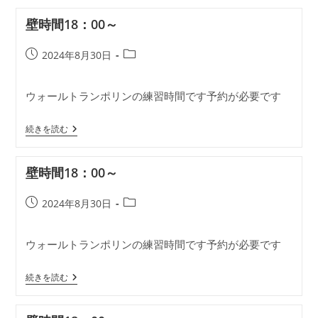
間
18：
壁時間18：00～
00
～
投
投
2024年8月30日
稿
稿
公
カ
ウォールトランポリンの練習時間です予約が必要です
開
テ
日:
ゴ
壁
リ
続きを読む
時
ー:
間
18：
壁時間18：00～
00
～
投
投
2024年8月30日
稿
稿
公
カ
ウォールトランポリンの練習時間です予約が必要です
開
テ
日:
ゴ
壁
リ
続きを読む
時
ー:
間
18：