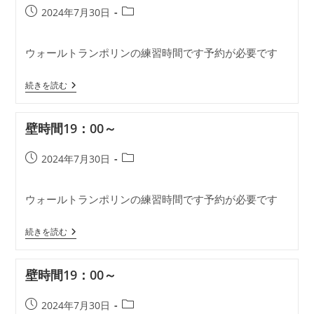
投
投
2024年7月30日
稿
稿
公
カ
ウォールトランポリンの練習時間です予約が必要です
開
テ
日:
ゴ
壁
リ
続きを読む
時
ー:
間
18：
壁時間19：00～
00
～
投
投
2024年7月30日
稿
稿
公
カ
ウォールトランポリンの練習時間です予約が必要です
開
テ
日:
ゴ
壁
リ
続きを読む
時
ー:
間
19：
壁時間19：00～
00
～
投
投
2024年7月30日