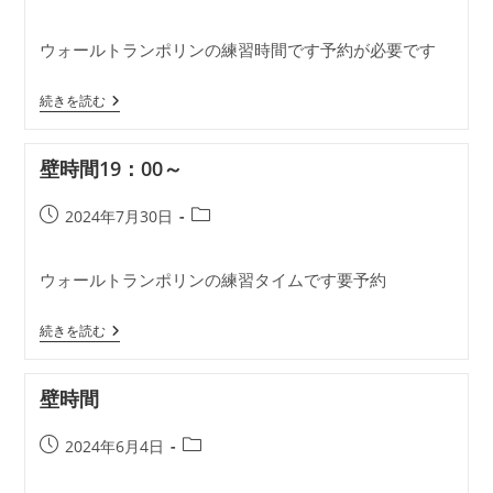
稿
稿
公
カ
ウォールトランポリンの練習時間です予約が必要です
開
テ
日:
ゴ
壁
リ
続きを読む
時
ー:
間
19：
壁時間19：00～
00
～
投
投
2024年7月30日
稿
稿
公
カ
ウォールトランポリンの練習タイムです要予約
開
テ
日:
ゴ
壁
リ
続きを読む
時
ー:
間
19：
壁時間
00
～
投
投
2024年6月4日
稿
稿
公
カ