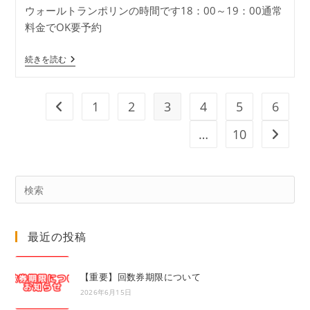
ウォールトランポリンの時間です18：00～19：00通常
開
テ
料金でOK要予約
日:
ゴ
リ
ー:
壁
続きを読む
時
間
1
2
3
4
5
6
前のページヘ
…
10
次のペ
Pre
Es
to
最近の投稿
clo
the
sea
【重要】回数券期限について
pan
2026年6月15日