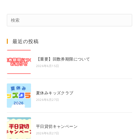
Pre
Es
to
最近の投稿
clo
the
sea
【重要】回数券期限について
pan
2026年6月15日
夏休みキッズクラブ
2026年6月27日
平日貸切キャンペーン
2026年6月27日