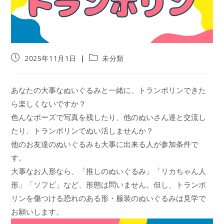
投
投
2025年11月1日
未分類
稿
稿
公
カ
開
テ
あなたの大事なぬいぐるみと一緒に、トランポリンできた
日:
ゴ
ら楽しくないですか？
リ
ー:
色んなポーズで写真を残したり、他のぬいさん達と交流し
たり、トランポリンでぬい活しませんか？
他のお友達のぬいぐるみも大事に出来る人が参加条件で
す。
大事なお人形なら、「推しのぬいぐるみ」「リカちゃん人
形」「ソフビ」など、形態は問いません。但し、トランポ
リンを傷つける恐れのある形・服装のぬいぐるみは見学で
お願いします。