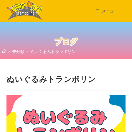
コ
ン
メニュー
テ
ン
ツ
へ
ブログ
ス
>
未分類
>
ぬいぐるみトランポリン
キ
ッ
プ
ぬいぐるみトランポリン