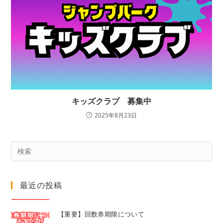
キッズクラブ 募集中
2025年8月23日
Pre
Es
to
最近の投稿
clo
the
sea
【重要】回数券期限について
pan