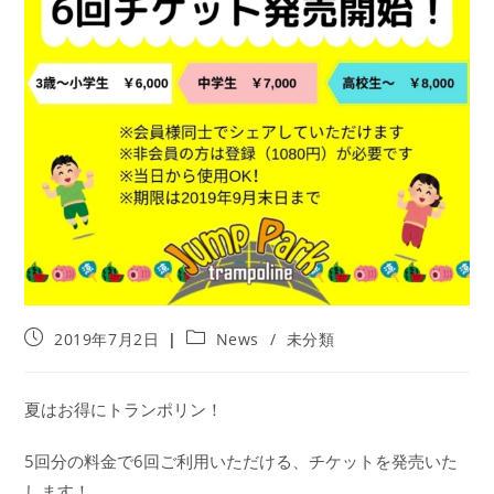
投
投
2019年7月2日
News
/
未分類
稿
稿
公
カ
開
テ
夏はお得にトランポリン！
日:
ゴ
リ
5回分の料金で6回ご利用いただける、チケットを発売いた
ー:
します！