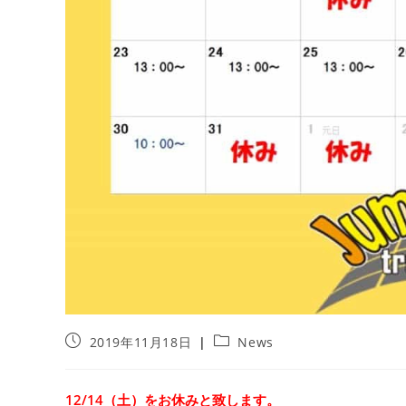
投
投
2019年11月18日
News
稿
稿
公
カ
開
テ
12/14（土）をお休みと致します。