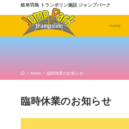
コ
岐阜羽島 トランポリン施設 ジャンプパーク
ン
テ
ン
Home
ツ
へ
ス
キ
ッ
プ
>
News
>
臨時休業のお知らせ
臨時休業のお知らせ