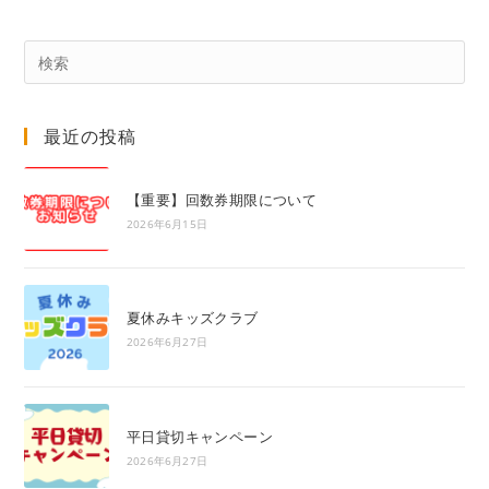
Pre
Es
to
最近の投稿
clo
the
sea
【重要】回数券期限について
pan
2026年6月15日
夏休みキッズクラブ
2026年6月27日
平日貸切キャンペーン
2026年6月27日